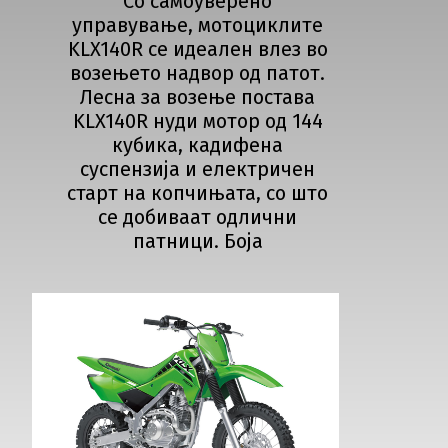
Со самоуверено
управување, мотоциклите
KLX140R се идеален влез во
возењето надвор од патот.
Лесна за возење постава
KLX140R нуди мотор од 144
кубика, кадифена
суспензија и електричен
старт на копчињата, со што
се добиваат одлични
патници. Боја