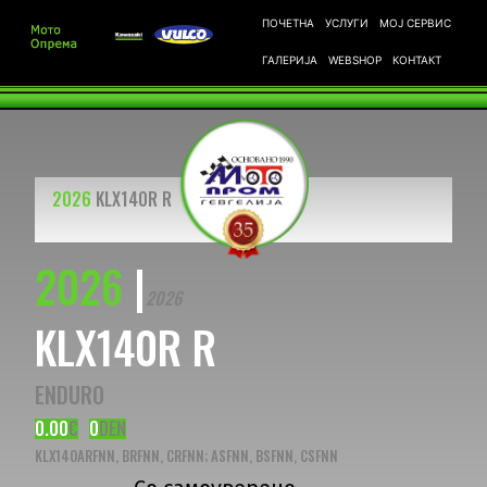
ПОЧЕТНА
УСЛУГИ
МОЈ СЕРВИС
ГАЛЕРИЈА
WEBSHOP
КОНТАКТ
2026
KLX140R R
2026
|
2026
KLX140R R
ENDURO
0.00
€
0
DEN
KLX140ARFNN, BRFNN, CRFNN; ASFNN, BSFNN, CSFNN