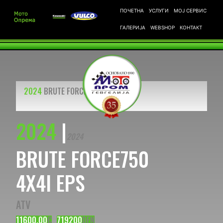
ПОЧЕТНА
УСЛУГИ
МОЈ СЕРВИС
ГАЛЕРИЈА
WEBSHOP
КОНТАКТ
2024
BRUTE FORCE750 LE CAMO
2024
|
2024
BRUTE FORCE750
4X4I EPS
ATV
11600.00
€
719200
DEN